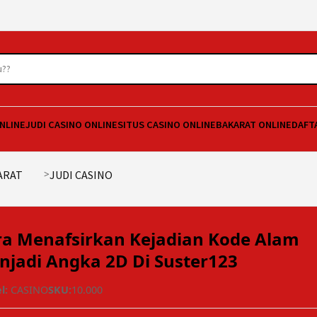
NLINE
JUDI CASINO ONLINE
SITUS CASINO ONLINE
BAKARAT ONLINE
DAFT
ARAT
JUDI CASINO
ra Menafsirkan Kejadian Kode Alam
njadi Angka 2D Di Suster123
l:
CASINO
SKU:
10.000