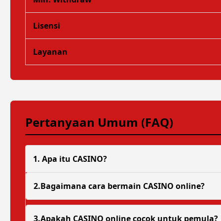
Lisensi
Layanan
Pertanyaan Umum (FAQ)
1. Apa itu CASINO?
Setiap pecahan tidak selalu membawa fungsi yang sam
2.Bagaimana cara bermain CASINO online?
menghasilkan simbol biasa, sementara permainan lain
nilai pengali, atau simbol khusus setelah proses pemec
SUSTER123
menyediakan pilihan game dengan Bonus 
terbentuk.
diamati melalui tempo normal. Tunggu seluruh proses 
3.Apakah CASINO online cocok untuk pemula?