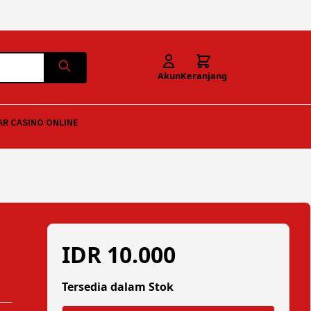
Akun
Keranjang
AR CASINO ONLINE
IDR
10.000
Tersedia dalam Stok