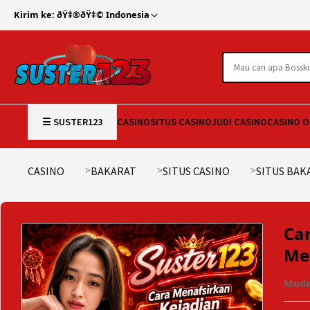
Kirim ke: ðŸ‡®ðŸ‡© Indonesia
☰ SUSTER123
CASINO
SITUS CASINO
JUDI CASINO
CASINO O
CASINO
BAKARAT
SITUS CASINO
SITUS BAK
Ca
Me
Mode