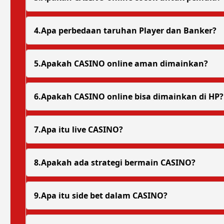
perubahan dari bentuk awal, tahap pecahan, sampai su
jelas.
Ya, CASINO dikenal sebagai salah satu permainan casin
dipahami. Aturan permainannya sederhana sehingga co
4.Apa perbedaan taruhan Player dan Banker?
maupun pemain berpengalaman.
Taruhan Player berarti Anda memilih sisi Player untu
Banker berarti memilih sisi Banker. Dalam CASINO, t
5.Apakah CASINO online aman dimainkan?
memiliki peluang kemenangan sedikit lebih tinggi diba
Ya, CASINO online aman dimainkan apabila menggunak
yang memiliki sistem keamanan modern, transaksi teren
6.Apakah CASINO online bisa dimainkan di HP?
dengan provider game resmi dan berlisensi. Selain itu, fi
membantu melindungi data dan keamanan pemain saa
CASINO online dapat dimainkan melalui berbagai pera
melakukan transaksi.
Android, iPhone, tablet, maupun desktop tanpa mengu
7.Apa itu live CASINO?
dan kenyamanan pemain.
Live CASINO adalah versi permainan CASINO yang mengg
siaran video langsung. Fitur ini memberikan pengalama
8.Apakah ada strategi bermain CASINO?
interaktif dan terasa seperti berada di casino sungguha
Banyak pemain menggunakan strategi tertentu untuk 
manajemen modal. Meski begitu, hasil permainan CAS
9.Apa itu side bet dalam CASINO?
keberuntungan dan jalannya kartu di setiap ronde.
Side bet merupakan taruhan tambahan di luar taruhan 