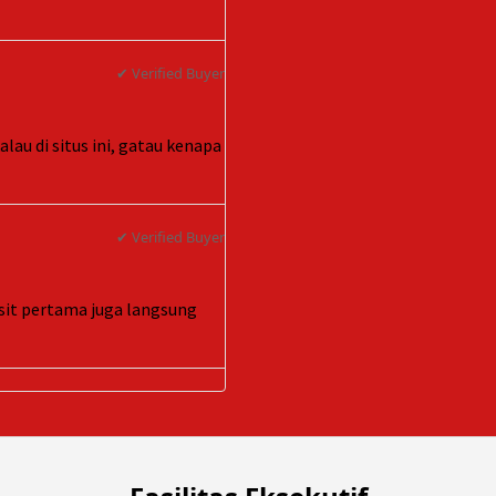
✔ Verified Buyer
u di situs ini, gatau kenapa
✔ Verified Buyer
sit pertama juga langsung