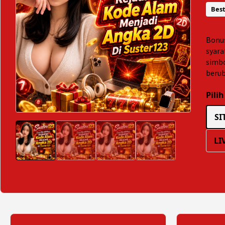
Best
Bonus
syara
simbo
berub
Pili
SI
LI